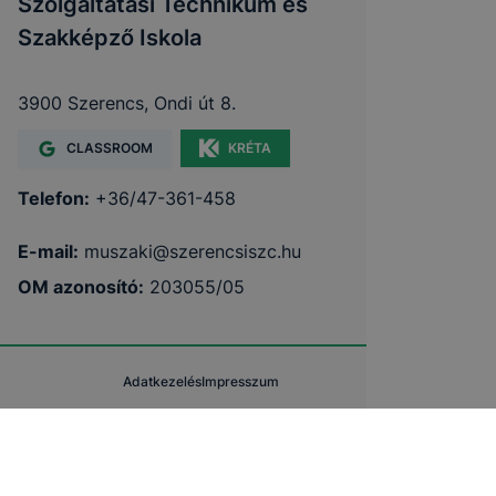
Szolgáltatási Technikum és
Szakképző Iskola
3900 Szerencs, Ondi út 8.
CLASSROOM
KRÉTA
Telefon:
+36/47-361-458
E-mail:
muszaki@szerencsiszc.hu
OM azonosító:
203055/05
Adatkezelés
Impresszum