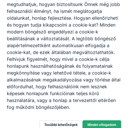
megtudhatjuk, hogyan biztosítsunk Önnek még jobb
A SZERENCSI SZAKKÉPZÉSI CENTRUM
felhasználói élményt, ha ismét meglátogatja
pályázatot hirdet a SZERENCSI SZC
oldalunkat, honlap fejlesztése. Hogyan ellenőrizheti
MŰSZAKI ÉS SZOLGÁLTATÁSI TECHNIKUM
és hogyan tudja kikapcsolni a cookie-kat? Minden
ÉS SZAKKÉPZŐ ISKOLÁBAN
Élelmiszermérnök szakos oktató/
modern böngésző engedélyezi a cookie-k
élelmiszeripari ágazathoz kapcsolódó
2026. júl.
Nagyné Sztankovics
beállításának a változtatását. A legtöbb böngésző
szakmai oktató munkakör betöltésére.
19.
Nikolett
alapértelmezettként automatikusan elfogadja a
cookie-kat, de ezek általában megváltoztathatók.
Felhívjuk figyelmét, hogy mivel a cookie-k célja
honlapunk használhatóságának és folyamatainak
megkönnyítése vagy lehetővé tétele, a cookie-k
alkalmazásának megakadályozása vagy törlése által
előfordulhat, hogy felhasználóink nem lesznek
képesek honlapunk funkcióinak teljes körű
használatára, vagy a honlap a tervezettől eltérően
fog működni böngészőjében.
További lehetőségek
Mindet elfogadom
Tanítsunk Magyarországért