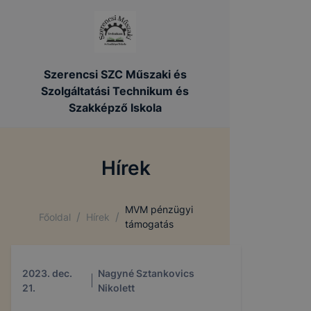
Szerencsi SZC Műszaki és
Szolgáltatási Technikum és
Szakképző Iskola
Hírek
MVM pénzügyi
/
/
Főoldal
Hírek
támogatás
2023. dec.
Nagyné Sztankovics
21.
Nikolett