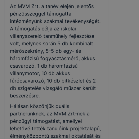
Az MVM Zrt. a tanév elején jelentős
pénzösszeggel támogatta
intézményünk szakmai tevékenységét.
A támogatás célja az iskolai
villanyszerelő tanműhely fejlesztése
volt, melynek során 5 db kombinált
mérőszekrény, 5-5 db egy- és
háromfázisú fogyasztásmérő, akkus
csavarozó, 1 db háromfázisú
villanymotor, 10 db akkus
fúrócsavarozó, 10 db bitkészlet és 2
db szigetelés vizsgáló műszer került
beszerzésre.
Hálásan köszönjük duális
partnerünknek, az MVM Zrt-nek a
pénzügyi támogatást, amellyel
lehetővé tették tanulóink projektalapú,
élményközpontú szakmai oktatását és