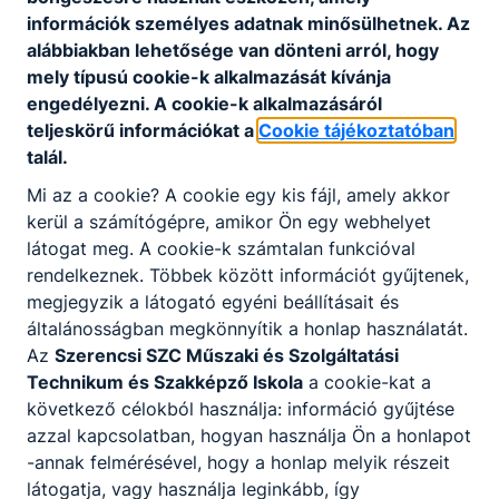
Higiénes intézményi takarító csoport tett
információk személyes adatnak minősülhetnek. Az
sikeres képesítő vizsgát 2026. július 11-én a
alábbiakban lehetősége van dönteni arról, hogy
Nyíregyházi Vizsgaközpont szervezésében
mely típusú cookie-k alkalmazását kívánja
intézményünkben. Nagyné Sztankovics
Nikolett igazgató asszonytól 16 fő vehette
engedélyezni. A cookie-k alkalmazásáról
át a felnőttképzés teljesítését igazoló
2026. júl.
Nagyné Sztankovics
teljeskörű információkat a
Cookie tájékoztatóban
tanúsítványt....
26.
Nikolett
talál.
Mi az a cookie? A cookie egy kis fájl, amely akkor
kerül a számítógépre, amikor Ön egy webhelyet
látogat meg. A cookie-k számtalan funkcióval
rendelkeznek. Többek között információt gyűjtenek,
megjegyzik a látogató egyéni beállításait és
általánosságban megkönnyítik a honlap használatát.
Az
Szerencsi SZC Műszaki és Szolgáltatási
Technikum és Szakképző Iskola
a cookie-kat a
következő célokból használja: információ gyűjtése
azzal kapcsolatban, hogyan használja Ön a honlapot
-annak felmérésével, hogy a honlap melyik részeit
Élelmiszer mérnők / oktató pályázat
látogatja, vagy használja leginkább, így